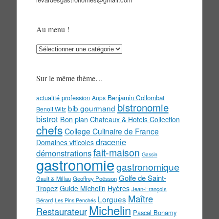
Au menu !
Au
menu
!
Sur le même thème…
actualité profession
Benjamin Collombat
Aups
bistronomie
bib gourmand
Benoit Witz
bistrot
Bon plan
Chateaux & Hotels Collection
chefs
College Culinaire de France
dracenie
Domaines viticoles
fait-maison
démonstrations
Gassin
gastronomie
gastronomique
Golfe de Saint-
Gault & Millau
Geoffrey Poësson
Tropez
Guide Michelin
Hyères
Jean-François
Maître
Lorgues
Bérard
Les Pins Penchés
Michelin
Restaurateur
Pascal Bonamy