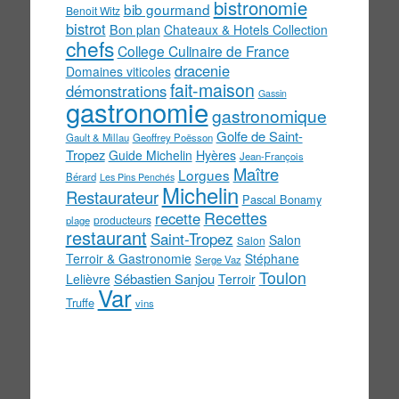
bistronomie
bib gourmand
Benoit Witz
bistrot
Bon plan
Chateaux & Hotels Collection
chefs
College Culinaire de France
dracenie
Domaines viticoles
fait-maison
démonstrations
Gassin
gastronomie
gastronomique
Golfe de Saint-
Gault & Millau
Geoffrey Poësson
Tropez
Guide Michelin
Hyères
Jean-François
Maître
Lorgues
Bérard
Les Pins Penchés
Michelin
Restaurateur
Pascal Bonamy
Recettes
recette
producteurs
plage
restaurant
Saint-Tropez
Salon
Salon
Terroir & Gastronomie
Stéphane
Serge Vaz
Toulon
Sébastien Sanjou
Lelièvre
Terroir
Var
Truffe
vins