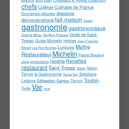
chefs
College Culinaire de France
dracenie
Domaines viticoles
fait-maison
démonstrations
Gassin
gastronomie
gastronomique
Golfe de Saint-
Gault & Millau
Geoffrey Poësson
Tropez
Guide Michelin
Hyères
Jean-François
Maître
Lorgues
Bérard
Les Pins Penchés
Michelin
Restaurateur
Pascal Bonamy
Recettes
recette
producteurs
plage
restaurant
Saint-Tropez
Salon
Salon
Terroir & Gastronomie
Stéphane
Serge Vaz
Toulon
Sébastien Sanjou
Lelièvre
Terroir
Var
Truffe
vins