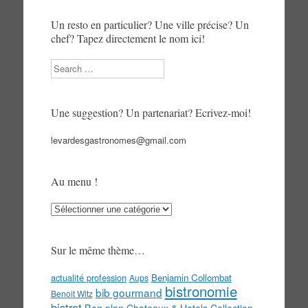
Un resto en particulier? Une ville précise? Un
chef? Tapez directement le nom ici!
Search
Une suggestion? Un partenariat? Ecrivez-moi!
levardesgastronomes@gmail.com
Au menu !
Au
menu
!
Sur le même thème…
actualité profession
Benjamin Collombat
Aups
bistronomie
bib gourmand
Benoit Witz
bistrot
Bon plan
Chateaux & Hotels Collection