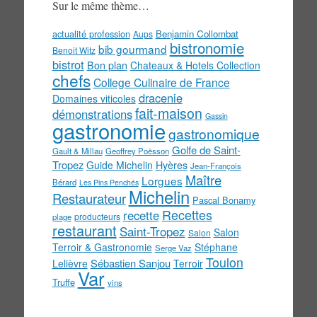
Sur le même thème…
actualité profession
Benjamin Collombat
Aups
bistronomie
bib gourmand
Benoit Witz
bistrot
Bon plan
Chateaux & Hotels Collection
chefs
College Culinaire de France
dracenie
Domaines viticoles
fait-maison
démonstrations
Gassin
gastronomie
gastronomique
Golfe de Saint-
Gault & Millau
Geoffrey Poësson
Tropez
Guide Michelin
Hyères
Jean-François
Maître
Lorgues
Bérard
Les Pins Penchés
Michelin
Restaurateur
Pascal Bonamy
Recettes
recette
producteurs
plage
restaurant
Saint-Tropez
Salon
Salon
Terroir & Gastronomie
Stéphane
Serge Vaz
Toulon
Sébastien Sanjou
Lelièvre
Terroir
Var
Truffe
vins