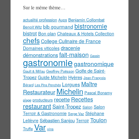
!
Sur le même thème…
actualité profession
Benjamin Collombat
Aups
bistronomie
bib gourmand
Benoit Witz
bistrot
Bon plan
Chateaux & Hotels Collection
chefs
College Culinaire de France
dracenie
Domaines viticoles
fait-maison
démonstrations
Gassin
gastronomie
gastronomique
Golfe de Saint-
Gault & Millau
Geoffrey Poësson
Tropez
Guide Michelin
Hyères
Jean-François
Maître
Lorgues
Bérard
Les Pins Penchés
Michelin
Restaurateur
Pascal Bonamy
Recettes
recette
producteurs
plage
restaurant
Saint-Tropez
Salon
Salon
Terroir & Gastronomie
Stéphane
Serge Vaz
Toulon
Sébastien Sanjou
Lelièvre
Terroir
Var
Truffe
vins