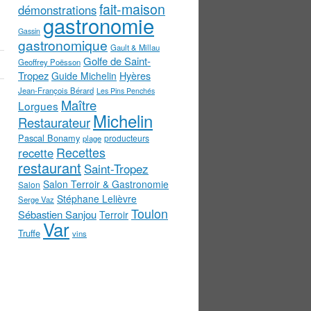
fait-maison
démonstrations
gastronomie
Gassin
gastronomique
Gault & Millau
Golfe de Saint-
Geoffrey Poësson
Tropez
Guide Michelin
Hyères
Jean-François Bérard
Les Pins Penchés
Maître
Lorgues
Michelin
Restaurateur
Pascal Bonamy
producteurs
plage
Recettes
recette
restaurant
Saint-Tropez
Salon Terroir & Gastronomie
Salon
Stéphane Lelièvre
Serge Vaz
Toulon
Sébastien Sanjou
Terroir
Var
Truffe
vins