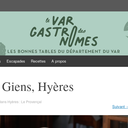
onomes
s
Escapades
Recettes
A propos
 Giens, Hyères
dans
Hyères : Le Provençal
Suivant