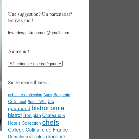
Une suggestion? Un partenariat?
Ecrivez-moi!
levardesgastronomes@gmail.com
Au menu !
Au
menu
!
Sur le même thème…
actualité profession
Benjamin
Aups
bib
Collombat
Benoit Witz
bistronomie
gourmand
bistrot
Bon plan
Chateaux &
chefs
Hotels Collection
College Culinaire de France
dracenie
Domaines viticoles