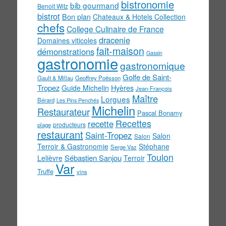
bistronomie
bib gourmand
Benoit Witz
bistrot
Bon plan
Chateaux & Hotels Collection
chefs
College Culinaire de France
dracenie
Domaines viticoles
fait-maison
démonstrations
Gassin
gastronomie
gastronomique
Golfe de Saint-
Gault & Millau
Geoffrey Poësson
Tropez
Guide Michelin
Hyères
Jean-François
Maître
Lorgues
Bérard
Les Pins Penchés
Michelin
Restaurateur
Pascal Bonamy
Recettes
recette
producteurs
plage
restaurant
Saint-Tropez
Salon
Salon
Terroir & Gastronomie
Stéphane
Serge Vaz
Toulon
Sébastien Sanjou
Lelièvre
Terroir
Var
Truffe
vins