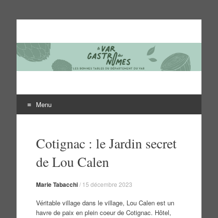
Le Var des gastronomes
Les bonnes tables du département du Var
Menu
Aller
au
Cotignac : le Jardin secret
contenu
de Lou Calen
Marie Tabacchi
/
15 décembre 2023
Véritable village dans le village, Lou Calen est un
havre de paix en plein coeur de Cotignac. Hôtel,