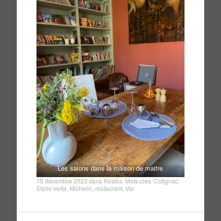
Les salons dans la maison de maitre
15 décembre 2023
dans
Restos
. Mots-clés :
Cotignac
,
Etoile verte
,
Michelin
,
restaurant
,
Var