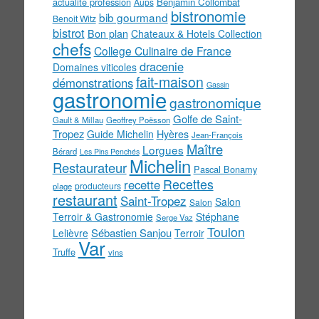
actualité profession
Benjamin Collombat
Aups
bistronomie
bib gourmand
Benoit Witz
bistrot
Bon plan
Chateaux & Hotels Collection
chefs
College Culinaire de France
dracenie
Domaines viticoles
fait-maison
démonstrations
Gassin
gastronomie
gastronomique
Golfe de Saint-
Gault & Millau
Geoffrey Poësson
Tropez
Guide Michelin
Hyères
Jean-François
Maître
Lorgues
Bérard
Les Pins Penchés
Michelin
Restaurateur
Pascal Bonamy
Recettes
recette
producteurs
plage
restaurant
Saint-Tropez
Salon
Salon
Terroir & Gastronomie
Stéphane
Serge Vaz
Toulon
Sébastien Sanjou
Lelièvre
Terroir
Var
Truffe
vins