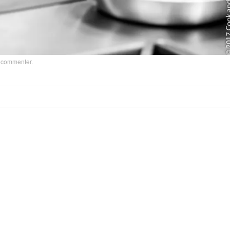
z
commenter
.