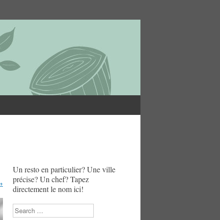
Un resto en particulier? Une ville
précise? Un chef? Tapez
→
directement le nom ici!
Search