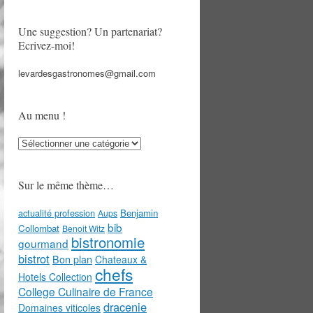
Une suggestion? Un partenariat?
Ecrivez-moi!
levardesgastronomes@gmail.com
Au menu !
Au
menu
!
Sur le même thème…
actualité profession
Benjamin
Aups
bib
Collombat
Benoit Witz
bistronomie
gourmand
bistrot
Bon plan
Chateaux &
chefs
Hotels Collection
College Culinaire de France
dracenie
Domaines viticoles