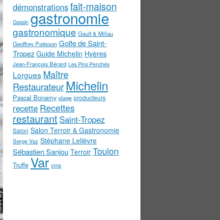
fait-maison
démonstrations
gastronomie
Gassin
gastronomique
Gault & Millau
Golfe de Saint-
Geoffrey Poësson
Tropez
Guide Michelin
Hyères
Jean-François Bérard
Les Pins Penchés
Maître
Lorgues
Michelin
Restaurateur
Pascal Bonamy
producteurs
plage
Recettes
recette
restaurant
Saint-Tropez
Salon Terroir & Gastronomie
Salon
Stéphane Lelièvre
Serge Vaz
Toulon
Sébastien Sanjou
Terroir
Var
Truffe
vins