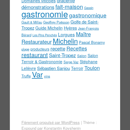
dracenie
Domaines viticoles
fait-maison
démonstrations
Gassin
gastronomie
gastronomique
Golfe de Saint-
Gault & Millau
Geoffrey Poësson
Tropez
Guide Michelin
Hyères
Jean-François
Maître
Lorgues
Bérard
Les Pins Penchés
Michelin
Restaurateur
Pascal Bonamy
Recettes
recette
producteurs
plage
restaurant
Saint-Tropez
Salon
Salon
Terroir & Gastronomie
Stéphane
Serge Vaz
Toulon
Sébastien Sanjou
Lelièvre
Terroir
Var
Truffe
vins
Fièrement propulsé par WordPress
|
Thème :
Expound par
Konstantin Kovshenin