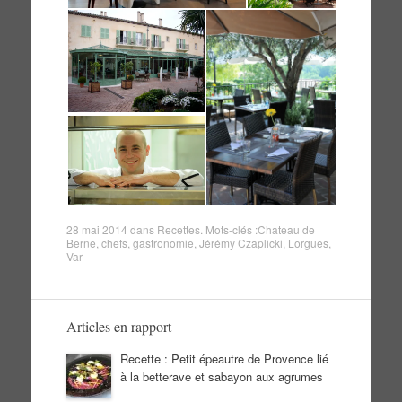
28 mai 2014
dans
Recettes
. Mots-clés :
Chateau de
Berne
,
chefs
,
gastronomie
,
Jérémy Czaplicki
,
Lorgues
,
Var
Articles en rapport
Recette : Petit épeautre de Provence lié
à la betterave et sabayon aux agrumes