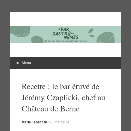
Le Var des gastronomes
Les bonnes tables du département du Var
Menu
Aller
au
Recette : le bar étuvé de
contenu
Jérémy Czaplicki, chef au
Château de Berne
Marie Tabacchi
/
28 mai 2014