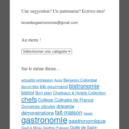
Une suggestion? Un partenariat? Ecrivez-moi!
levardesgastronomes@gmail.com
Au menu !
Au
menu
!
Sur le même thème…
actualité profession
Benjamin Collombat
Aups
bistronomie
bib gourmand
Benoit Witz
bistrot
Bon plan
Chateaux & Hotels Collection
chefs
College Culinaire de France
dracenie
Domaines viticoles
fait-maison
démonstrations
Gassin
gastronomie
gastronomique
Golfe de Saint-
Gault & Millau
Geoffrey Poësson