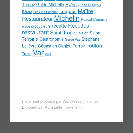
Tropez
Guide Michelin
Hyères
Jean-François
Maître
Lorgues
Bérard
Les Pins Penchés
Michelin
Restaurateur
Pascal Bonamy
Recettes
recette
producteurs
plage
restaurant
Saint-Tropez
Salon
Salon
Terroir & Gastronomie
Stéphane
Serge Vaz
Toulon
Sébastien Sanjou
Lelièvre
Terroir
Var
Truffe
vins
Fièrement propulsé par WordPress
|
Thème :
Expound par
Konstantin Kovshenin