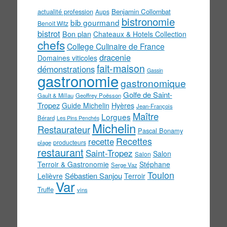
actualité profession
Benjamin Collombat
Aups
bistronomie
bib gourmand
Benoit Witz
bistrot
Bon plan
Chateaux & Hotels Collection
chefs
College Culinaire de France
dracenie
Domaines viticoles
fait-maison
démonstrations
Gassin
gastronomie
gastronomique
Golfe de Saint-
Gault & Millau
Geoffrey Poësson
Tropez
Guide Michelin
Hyères
Jean-François
Maître
Lorgues
Bérard
Les Pins Penchés
Michelin
Restaurateur
Pascal Bonamy
Recettes
recette
producteurs
plage
restaurant
Saint-Tropez
Salon
Salon
Terroir & Gastronomie
Stéphane
Serge Vaz
Toulon
Sébastien Sanjou
Lelièvre
Terroir
Var
Truffe
vins