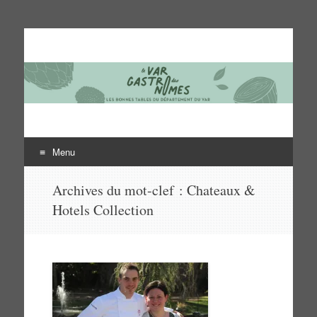
Le Var des gastronomes
Les bonnes tables du département du Var
Menu
Aller
Archives du mot-clef :
Chateaux &
au
Hotels Collection
contenu