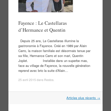
Fayence : Le Castellaras
d’Hermance et Quentin
Depuis 25 ans, Le Castellaras illumine la
gastronomie à Fayence. Créé en 1989 par Alain
Carro, la maison familiale est désormais tenue par
sa fille, Hermance Carro et son mari, Quentin
Joplet. Installée dans un superbe mas,
face au village de Fayence, la nouvelle génération
reprend avec brio la suite d’Alain…
25 avril 2015
dans
Restos
.
Navigation
Articles plus récents
→
dans
les