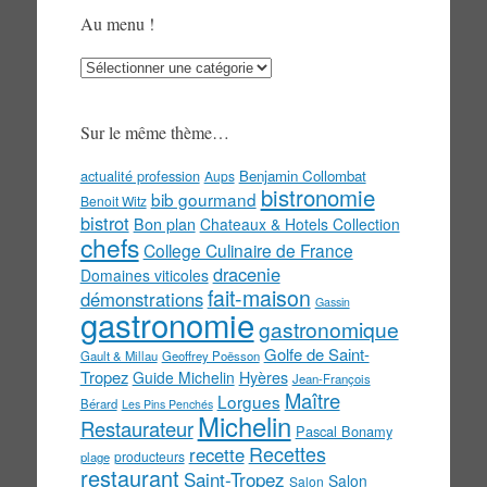
Au menu !
Au
menu
!
Sur le même thème…
actualité profession
Benjamin Collombat
Aups
bistronomie
bib gourmand
Benoit Witz
bistrot
Bon plan
Chateaux & Hotels Collection
chefs
College Culinaire de France
dracenie
Domaines viticoles
fait-maison
démonstrations
Gassin
gastronomie
gastronomique
Golfe de Saint-
Gault & Millau
Geoffrey Poësson
Tropez
Guide Michelin
Hyères
Jean-François
Maître
Lorgues
Bérard
Les Pins Penchés
Michelin
Restaurateur
Pascal Bonamy
Recettes
recette
producteurs
plage
restaurant
Saint-Tropez
Salon
Salon